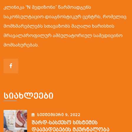
კლინიკა “N მედიზონი” წარმოადგენს
საკონსულტაციო-დიაგნოსტიკურ ცენტრს, რომელიც
მომხმარებლებს სთავაზობს მაღალი ხარისხის
მრავალპროფილურ ამბულატორიულ სამედიცინო
მომსახურებას.
Სიახლეები
ᲡᲔᲥᲢᲔᲛᲑᲔᲠᲘ
9
, 2022
Შარდ-Სასქესო Სისტემის
Დაავადებების Მკურნალობა