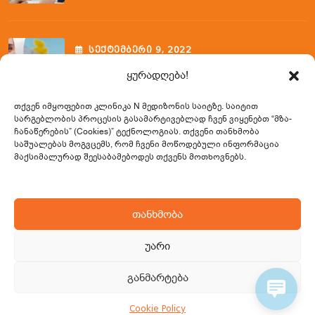
ᲡᲔᲥᲢᲔᲛᲑᲔᲠᲘ
9
, 2022
Ფლებოტომიის Ვენოპუნქციის
ყურადღება!
Შემსწავლელი Კურსი
თქვენ იმყოფებით კლინიკა N მედიზონის საიტზე. საიტით
სარგებლობის პროცესის გასამარტივებლად ჩვენ ვიყენებთ
“მზა-
ჩანაწერების” (Cookies)” ტექნოლოგიას. თქვენი თანხმობა
Საკონტაქტო Ინფორმაცია
საშუალებას მოგვცემს, რომ ჩვენი მოწოდებული ინფორმაცია
მაქსიმალურად შეესაბამებოდეს თქვენს მოთხოვნებს.
0322 23 02 33 / 599 57 65 31
თანხმობა
info@nmedizone.ge
უარი
სულხან ცინცაძის (საბურთალოს) ქ. 49, 0160,
თბილისი, საქართველო
განმარტება
Cookie Policy