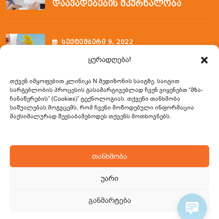
Დაავადებების Მკურნალობა
ᲡᲔᲥᲢᲔᲛᲑᲔᲠᲘ
9
, 2022
Ფლებოტომიის Ვენოპუნქციის
ყურადღება!
Შემსწავლელი Კურსი
თქვენ იმყოფებით კლინიკა N მედიზონის საიტზე. საიტით
სარგებლობის პროცესის გასამარტივებლად ჩვენ ვიყენებთ
“მზა-
ჩანაწერების” (Cookies)” ტექნოლოგიას. თქვენი თანხმობა
Საკონტაქტო Ინფორმაცია
საშუალებას მოგვცემს, რომ ჩვენი მოწოდებული ინფორმაცია
მაქსიმალურად შეესაბამებოდეს თქვენს მოთხოვნებს.
0322 23 02 33 / 599 57 65 31
თანხმობა
info@nmedizone.ge
უარი
სულხან ცინცაძის (საბურთალოს) ქ. 49, 0160,
თბილისი, საქართველო
განმარტება