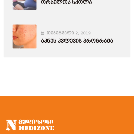
Ორსულთა Სკოლა
ᲗᲔᲑᲔᲠᲕᲐᲚᲘ
2
, 2019
Აკნეს Კვლევის Პროგრამა