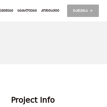
ᲔᲥᲘᲛᲔᲑᲘ
ᲡᲘᲐᲮᲚᲔᲔᲑᲘ
ᲙᲝᲜᲢᲐᲥᲢᲘ
ᲩᲐᲬᲔᲠᲐ
Project Info