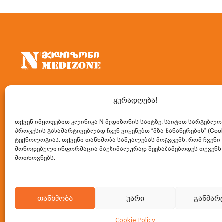
კლინიკა “N მედიზონი” წარმოადგენს
ყურადღება!
საკონსულტაციო-დიაგნოსტიკურ ცენტრს,
თქვენ იმყოფებით კლინიკა N მედიზონის საიტზე. საიტით სარგებლო
რომელიც მომხმარებლებს სთავაზობს მაღალი
პროცესის გასამარტივებლად ჩვენ ვიყენებთ
“მზა-ჩანაწერების” (Cook
ტექნოლოგიას. თქვენი თანხმობა საშუალებას მოგვცემს, რომ ჩვენი
ხარისხის მრავალპროფილურ ამბულატორიულ
მოწოდებული ინფორმაცია მაქსიმალურად შეესაბამებოდეს თქვენს
სამედიცინო მომსახურებას.
მოთხოვნებს.
თანხმობა
უარი
განმარ
Cookie Policy