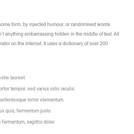
n some form, by injected humour, or randomised words
’t anything embarrassing hidden in the middle of text. All
tor on the Internet. It uses a dictionary of over 200
stie laoreet.
tor tempor, sed varius odio iaculis.
 pellentesque tortor elementum.
s quis, fermentum justo.
a fermentum, sagittis dolor.