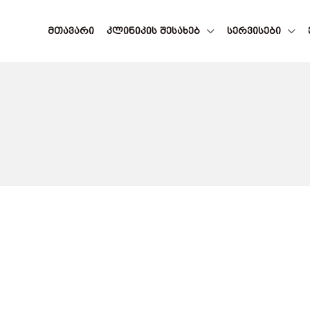
ᲛᲗᲐᲕᲐᲠᲘ
ᲙᲚᲘᲜᲘᲙᲘᲡ ᲨᲔᲡᲐᲮᲔᲑ
ᲡᲔᲠᲕᲘᲡᲔᲑᲘ