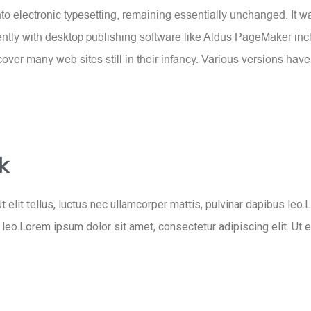
 into electronic typesetting, remaining essentially unchanged. It 
tly with desktop publishing software like Aldus PageMaker inc
ncover many web sites still in their infancy. Various versions ha
k
t elit tellus, luctus nec ullamcorper mattis, pulvinar dapibus leo.
s leo.Lorem ipsum dolor sit amet, consectetur adipiscing elit. Ut e