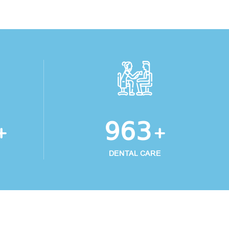
1024
+
+
DENTAL CARE