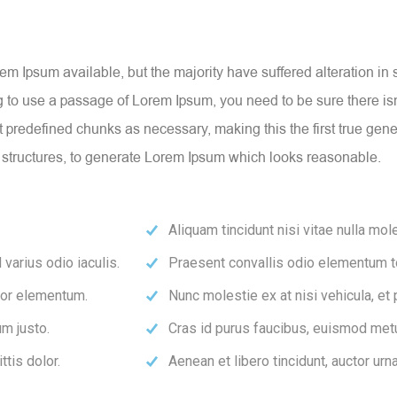
m Ipsum available, but the majority have suffered alteration i
ng to use a passage of Lorem Ipsum, you need to be sure there isn
predefined chunks as necessary, making this the first true genera
 structures, to generate Lorem Ipsum which looks reasonable.
Aliquam tincidunt nisi vitae nulla mole
varius odio iaculis.
Praesent convallis odio elementum tor
rtor elementum.
Nunc molestie ex at nisi vehicula, et
m justo.
Cras id purus faucibus, euismod metu
ttis dolor.
Aenean et libero tincidunt, auctor urn