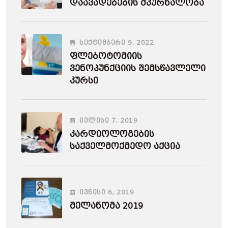
Დაავადებების Მკურნალობა
ᲡᲔᲥᲢᲔᲛᲑᲔᲠᲘ
9
, 2022
Ფლებოტომიის
Ვენოპუნქციის Შემსწავლელი
Კურსი
ᲘᲕᲚᲘᲡᲘ
7
, 2019
Კარდიოლოგების
Საქველმოქმედო Აქცია
ᲘᲕᲜᲘᲡᲘ
6
, 2019
Მელანომა 2019