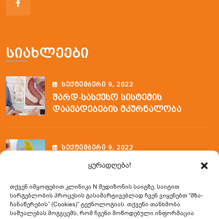
Სიახლეები
ᲡᲔᲥᲢᲔᲛᲑᲔᲠᲘ
9
, 2022
Შარდ-Სასქესო Სისტემის
Დაავადებების Მკურნალობა
ᲡᲔᲥᲢᲔᲛᲑᲔᲠᲘ
9
, 2022
Ფლებოტომიის Ვენოპუნქციის
ყურადღება!
Შემსწავლელი Კურსი
თქვენ იმყოფებით კლინიკა N მედიზონის საიტზე. საიტით
სარგებლობის პროცესის გასამარტივებლად ჩვენ ვიყენებთ
“მზა-
ჩანაწერების” (Cookies)” ტექნოლოგიას. თქვენი თანხმობა
Საკონტაქტო Ინფორმაცია
საშუალებას მოგვცემს, რომ ჩვენი მოწოდებული ინფორმაცია