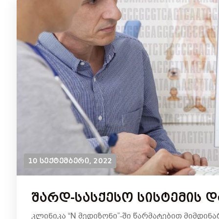
10 ᲡᲔᲥᲢᲔᲛᲑᲔᲠᲘ, 2022
Შარდ-Სასქესო Სისტემის 
კლინიკა “N მედიზონი”-ში წარმატებით მიმდინა