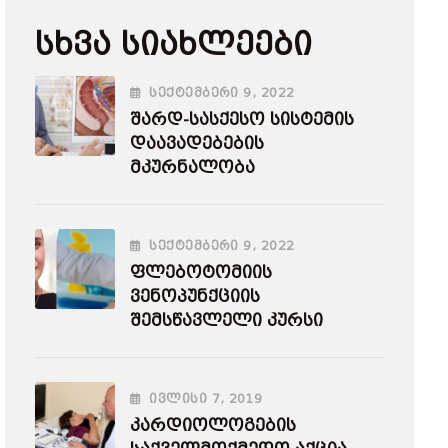
Სხვა Სიახლეები
ᲡᲔᲥᲢᲔᲛᲑᲔᲠᲘ
9
, 2022
Შარდ-Სასქესო Სისტემის
Დაავადებების
Მკურნალობა
ᲡᲔᲥᲢᲔᲛᲑᲔᲠᲘ
9
, 2022
Ფლებოტომიის
Ვენოპუნქციის
Შემსწავლელი Კურსი
ᲘᲕᲚᲘᲡᲘ
7
, 2019
Კარდიოლოგების