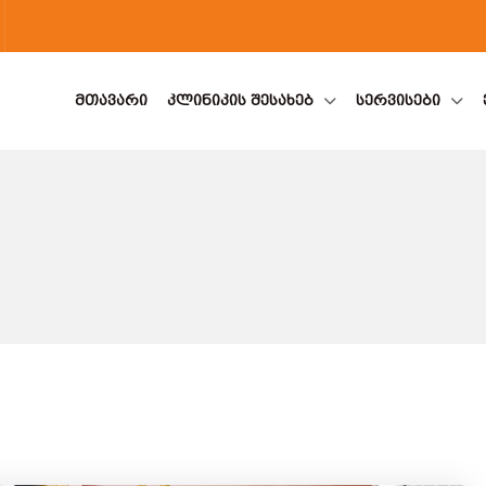
ᲛᲗᲐᲕᲐᲠᲘ
ᲙᲚᲘᲜᲘᲙᲘᲡ ᲨᲔᲡᲐᲮᲔᲑ
ᲡᲔᲠᲕᲘᲡᲔᲑᲘ