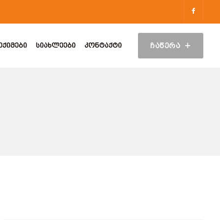
ᲔᲥᲘᲛᲔᲑᲘ
ᲡᲘᲐᲮᲚᲔᲔᲑᲘ
ᲙᲝᲜᲢᲐᲥᲢᲘ
ᲩᲐᲬᲔᲠᲐ