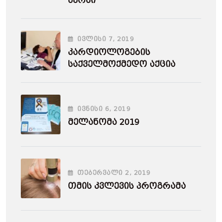
Კურსი
ᲘᲕᲚᲘᲡᲘ
7
, 2019
Კარდიოლოგების
Საქველმოქმედო Აქცია
ᲘᲕᲜᲘᲡᲘ
6
, 2019
Მელანომა 2019
ᲗᲔᲑᲔᲠᲕᲐᲚᲘ
2
, 2019
Თმის Კვლევის Პროგრამა