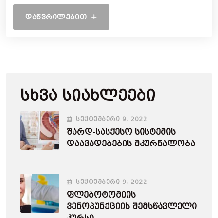
ᲓᲐᲬᲕᲠᲘᲚᲔᲑᲘᲗ
Სხვა Სიახლეები
ᲡᲔᲥᲢᲔᲛᲑᲔᲠᲘ
9
, 2022
Შარდ-Სასქესო Სისტემის
Დაავადებების Მკურნალობა
ᲡᲔᲥᲢᲔᲛᲑᲔᲠᲘ
9
, 2022
Ფლებოტომიის
Ვენოპუნქციის Შემსწავლელი