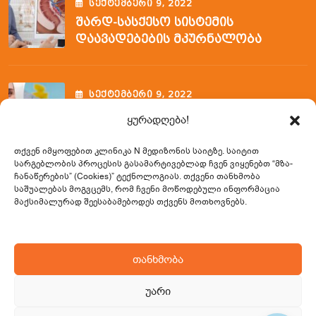
ᲡᲔᲥᲢᲔᲛᲑᲔᲠᲘ
9
, 2022
Შარდ-Სასქესო Სისტემის
Დაავადებების Მკურნალობა
ᲡᲔᲥᲢᲔᲛᲑᲔᲠᲘ
9
, 2022
Ფლებოტომიის Ვენოპუნქციის
ყურადღება!
Შემსწავლელი Კურსი
თქვენ იმყოფებით კლინიკა N მედიზონის საიტზე. საიტით
სარგებლობის პროცესის გასამარტივებლად ჩვენ ვიყენებთ
“მზა-
ჩანაწერების” (Cookies)” ტექნოლოგიას. თქვენი თანხმობა
Საკონტაქტო Ინფორმაცია
საშუალებას მოგვცემს, რომ ჩვენი მოწოდებული ინფორმაცია
მაქსიმალურად შეესაბამებოდეს თქვენს მოთხოვნებს.
0322 23 02 33 / 599 57 65 31
თანხმობა
info@nmedizone.ge
უარი
სულხან ცინცაძის (საბურთალოს) ქ. 49, 0160,
თბილისი, საქართველო