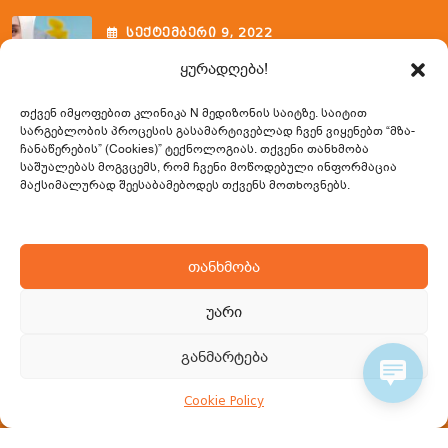
ᲡᲔᲥᲢᲔᲛᲑᲔᲠᲘ
9
, 2022
Ფლებოტომიის Ვენოპუნქციის
ყურადღება!
Შემსწავლელი Კურსი
თქვენ იმყოფებით კლინიკა N მედიზონის საიტზე. საიტით
სარგებლობის პროცესის გასამარტივებლად ჩვენ ვიყენებთ
“მზა-
ჩანაწერების” (Cookies)” ტექნოლოგიას. თქვენი თანხმობა
Საკონტაქტო Ინფორმაცია
საშუალებას მოგვცემს, რომ ჩვენი მოწოდებული ინფორმაცია
მაქსიმალურად შეესაბამებოდეს თქვენს მოთხოვნებს.
0322 23 02 33 / 599 57 65 31
თანხმობა
info@nmedizone.ge
უარი
სულხან ცინცაძის (საბურთალოს) ქ. 49, 0160,
თბილისი, საქართველო
განმარტება
Cookie Policy