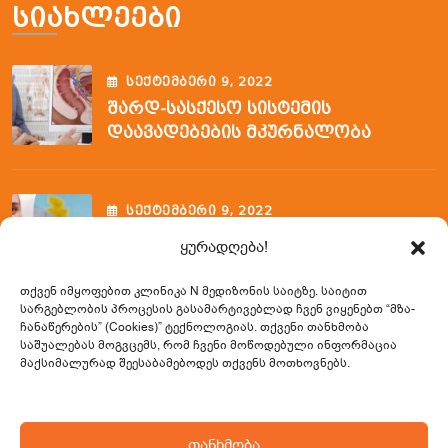
Სიახლეები
ᲡᲔᲥᲢᲔᲛᲑᲔᲠᲘ
9
, 2022
Შარდ-Სასქესო Სისტემის
Დაავადებების Მკურნალობა
ᲡᲔᲥᲢᲔᲛᲑᲔᲠᲘ
9
, 2022
Ფლებოტომიის Ვენოპუნქციის
ყურადღება!
Შემსწავლელი Კურსი
თქვენ იმყოფებით კლინიკა N მედიზონის საიტზე. საიტით
სარგებლობის პროცესის გასამარტივებლად ჩვენ ვიყენებთ
“მზა-
ჩანაწერების” (Cookies)” ტექნოლოგიას. თქვენი თანხმობა
Საკონტაქტო Ინფორმაცია
საშუალებას მოგვცემს, რომ ჩვენი მოწოდებული ინფორმაცია
მაქსიმალურად შეესაბამებოდეს თქვენს მოთხოვნებს.
0322 23 02 33 / 599 57 65 31
თანხმობა
info@nmedizone.ge